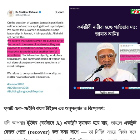
-
ফ্যাক্ট
চেক
ডেইলি
বাংলা
টাইমস
এর
অনুসন্ধান
ও
বিশ্লেষণ:
যদি
আপনার
টুইটার
(
বর্তমানে
X)
একাউন্ট
হ্যাকড
হয়ে
যায়
,
তাহলে
একাউন্ট
ফেরত
পেতে
(recover)
কত
সময়
লাগে
—
তা
নির্দিষ্ট
সময়ে
নির্ভর
করে