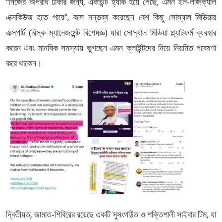
,
,
-
“নিজের
অপরাধ
ঢাকার
জন্য
একাউন্ট
হ্যাক
হয়ে
গেছে
এমন
ইল
লজিক্যাল
”,
এক্সকিউজ
হতে
পারে
বলে
মন্তব্য
করেছেন
বেশ
কিছু
সোস্যাল
মিডিয়ার
(
)
এক্সপার্ট
রিস্ক
ম্যানেজমেন্ট
বিশেষজ্ঞ
যারা
সোস্যাল
মিডিয়া
প্ল্যাটফর্ম
ব্যবহার
করেন
এবং
মানষিক
সমস্যায়
ভুগছেন
এমন
ক্লাইন্টদের
নিয়ে
নিয়মিত
গবেষণা
করে
থাকেন।
,
-
,
দ্বিতীয়ত
জামাত
শিবিরের
রয়েছে
একটি
সুসংগঠিত
ও
শক্তিশালী
সাইবার
টিম
যা