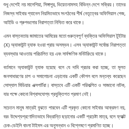
,
,
শুধু
দেশেই
নয়
মালেশিয়া
সিঙ্গাপুর
ভিয়েতনামসহ
বিভিন্ন
দেশে
সক্রিয়।
তাদের
,
নিজস্ব
সাইবার
প্যানেল
নিয়মিতভাবে
সংগঠনের
শীর্ষ
নেতৃত্বের
অফিসিয়াল
পেজ
আইডি
ও
গ্রুপগুলোর
নিরাপত্তা
নিশ্চিত
করে
থাকে।
এমন
বাস্তবতায়
জামাতের
আমিরের
মতো
গুরুত্বপূর্ণ
ব্যক্তির
অফিসিয়াল
টুইটার
(X)
অ্যাকাউন্ট
হ্যাক
হওয়া
প্রায়
অসম্ভব।
এসব
অ্যাকাউন্ট
সর্বোচ্চ
নিরাপত্তা
ব্যবস্থার
আওতায়
পরিচালিত
হয়
এবং
সার্বক্ষণিক
মনিটরিংয়ে
থাকে।
,
বর্তমানে
অ্যাকাউন্ট
হ্যাক
হয়েছে
বলে
যে
দাবি
প্রচার
করা
হচ্ছে
তা
মূলত
জনসাধারণের
চাপ
ও
সমালোচনা
এড়ানোর
একটি
কৌশল
বলে
মন্তব্য
করেছেন
,
সোস্যাল
মিডিয়ার
এক্সপার্টরা।
বাস্তবে
এটি
একটি
পরিকল্পিত
ও
সাজানো
নাটক
যার
পক্ষে
কোনো
বিশ্বাসযোগ্য
প্রযুক্তিগত
প্রমাণ
নেই।
,
সচেতন
মানুষ
মাত্রই
বুঝতে
পারবেন
এটি
প্রকৃত
কোনো
সাইবার
আক্রমণ
নয়
,
বরং
উদ্দেশ্যপ্রণোদিতভাবে
বিভ্রান্তি
ছড়ানোর
একটি
প্রচেষ্টা
মাত্র
বলে
ফ্যাক্ট
-
চেক
ডেইলি
বাংলা
টাইমস
এর
অনুসন্ধান
ও
বিশ্লেষণে
প্রমাণিত
হচ্ছে।