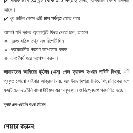
✔️
সাধারণভাবে
24
ঘন্টা
থেকে
১
–
২
সপ্তাহ
হলেই
বেশিরভাগ
কেসে
রিপ্লাই
আসে।
✔️
খুব
জটিল
কেসে
এটি
মাস
পর্যন্ত
যেতে
পারে।
আপনি
যদি
দ্রুত
অ্যাকাউন্ট
ফিরে
পেতে
চান
,
তাহলে
🔹
দ্রুত
সঠিক
তথ্য
সহ
রিপোর্ট
দিন
🔹
প্রয়োজনীয়
প্রমাণ
আপলোড
করুন
🔹
এবং
ধৈর্য
ধরে
অপেক্ষা
করুন।
(
)
,
জামায়াতের
আমিরের
টুইটার
এক্স
পেজ
হ্যাকড
হওয়ার
দাবিটি
মিথ্যা
এটি
,
,
প্রকৃত
কোনো
সাইবার
আক্রমণ
নয়
বরং
উদ্দেশ্যপ্রণোদিত
বিভ্রান্তিকর
বলে
-
ফ্যাক্ট
চেক
ডেইলি
বাংলা
টাইমস
এর
অনুসন্ধান
ও
বিশ্লেষণে
প্রমাণিত
হচ্ছে।
-
ফ্যাক্ট
চেক
ডেইলি
বাংলা
টাইমস
শেয়ার করুন: