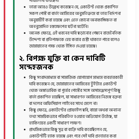
পরিচালনা করছেন।
তারা আরও উল্লেখ করেছেন যে, একাউন্ট থেকে প্রকাশিত
সকল পোস্ট বা বার্তা আমিরের অনুমতিক্রমে বা তার নির্দেশনা
অনুযায়ীই করা হয়েছে এবং এতে কোনো অনাকাঙ্ক্ষিত বা
অননুমোদিত হস্তক্ষেপের ঘটনা ঘটেনি।
অনেক ক্ষেত্রে, এই ধরনের দাবি ছড়ানোর পেছনে রাজনৈতিক
উদ্দেশ্য বা প্রতিপক্ষকে হেয় করার চেষ্টা থাকতে পারে বলেও
জামায়াতের পক্ষ থেকে ইঙ্গিত দেওয়া হয়েছে।
২. বিপক্ষ যুক্তি বা কেন দাবিটি
সন্দেহজনক
কিছু সংবাদমাধ্যম বা সামাজিক যোগাযোগ মাধ্যম ব্যবহারকারী
দাবি করেছেন যে, জামায়াতের আমিরের টুইটার একাউন্ট
থেকে অস্বাভাবিক বা পূর্বের পোস্টের সঙ্গে অসামঞ্জস্যপূর্ণ কিছু
বার্তা প্রকাশিত হয়েছিল, যা সাধারণত আমিরের নিজস্ব বক্তব্য
বা দলের অফিসিয়াল লাইনের সাথে মেলে না।
কিছু ক্ষেত্রে, একাউন্টের প্রোফাইল ছবি, বায়ো অথবা অন্যান্য
তথ্য সাময়িকভাবে পরিবর্তিত হওয়ার অভিযোগ উঠেছে, যা
হ্যাকিংয়ের একটি সাধারণ লক্ষণ।
প্রাথমিকভাবে কিছু সূত্র বা ব্যক্তি দাবি করেছিলেন যে,
একাউন্টটি হ্যাক হয়েছে এবং পরে সেই দাবি প্রত্যাহার করা