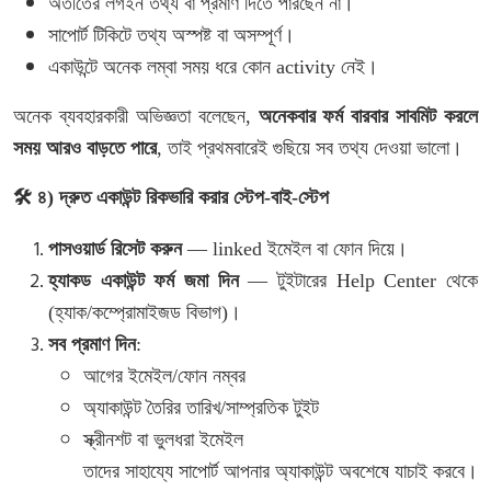
অতীতের
লগইন
তথ্য
বা
প্রমাণ
দিতে
পারছেন
না।
সাপোর্ট
টিকিটে
তথ্য
অস্পষ্ট
বা
অসম্পূর্ণ।
একাউন্টে
অনেক
লম্বা
সময়
ধরে
কোন
activity
নেই।
অনেক
ব্যবহারকারী
অভিজ্ঞতা
বলেছেন
,
অনেকবার
ফর্ম
বারবার
সাবমিট
করলে
সময়
আরও
বাড়তে
পারে
,
তাই
প্রথমবারেই
গুছিয়ে
সব
তথ্য
দেওয়া
ভালো।
🛠
️
৪
)
দ্রুত
একাউন্ট
রিকভারি
করার
স্টেপ
-
বাই
-
স্টেপ
পাসওয়ার্ড
রিসেট
করুন
— linked
ইমেইল
বা
ফোন
দিয়ে।
হ্যাকড
একাউন্ট
ফর্ম
জমা
দিন
—
টুইটারের
Help Center
থেকে
(
হ্যাক
/
কম্প্রোমাইজড
বিভাগ
)
।
সব
প্রমাণ
দিন
:
আগের
ইমেইল
/
ফোন
নম্বর
অ্যাকাউন্ট
তৈরির
তারিখ
/
সাম্প্রতিক
টুইট
স্ক্রীনশট
বা
ভুলধরা
ইমেইল
তাদের
সাহায্যে
সাপোর্ট
আপনার
অ্যাকাউন্ট
অবশেষে
যাচাই
করবে।