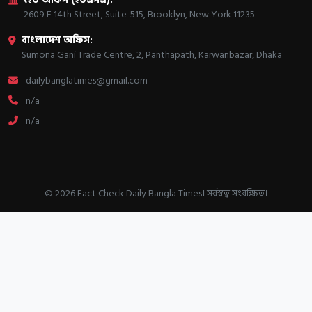
2609 E 14th Street, Suite-515, Brooklyn, New York 11235
বাংলাদেশ অফিস:
Sumona Gani Trade Centre, 2, Panthapath, Karwanbazar, Dhaka
dailybanglatimes@gmail.com
n/a
n/a
© 2026 Fact Check Daily Bangla Times। সর্বস্বত্ব সংরক্ষিত।