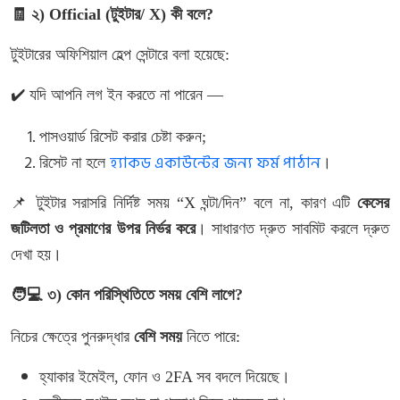
🧾
২
) Official (
টুইটার
/ X)
কী
বলে
?
টুইটারের
অফিশিয়াল
হেল্প
সেন্টারে
বলা
হয়েছে
:
✔️
যদি
আপনি
লগ
ইন
করতে
না
পারেন
—
পাসওয়ার্ড
রিসেট
করার
চেষ্টা
করুন
;
হ্যাকড একাউন্টের জন্য ফর্ম পাঠান
রিসেট
না
হলে
।
📌
টুইটার
সরাসরি
নির্দিষ্ট
সময়
“X
ঘন্টা
/
দিন
”
বলে
না
,
কারণ
এটি
কেসের
জটিলতা
ও
প্রমাণের
উপর
নির্ভর
করে
।
সাধারণত
দ্রুত
সাবমিট
করলে
দ্রুত
দেখা
হয়।
🧑
💻
৩
)
কোন
পরিস্থিতিতে
সময়
বেশি
লাগে
?
নিচের
ক্ষেত্রে
পুনরুদ্ধার
বেশি
সময়
নিতে
পারে
:
হ্যাকার
ইমেইল
,
ফোন
ও
2FA
সব
বদলে
দিয়েছে।