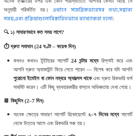
অনেক
ফ্যাক্টরের
উপর
এবং
কোন
পরিস্থিতিতে
আপনার
কেসটা
আছে
সে
এখানে সামগ্রিকভাবেসব তথ্য,সম্ভাব্য
অনুযায়ী
পরিবর্তিত
হয়।
সময়,এবং প্রক্রিয়াগুলোবিস্তারিতভাবে ব্যাখ্যাকরা হলো
:
🔍
১
)
সাধারণভাবে
কত
সময়
লাগে
?
⏱️
দ্রুত
সমাধান
(24
ঘণ্টা
–
কয়েক
দিন
)
কখনও
কখনও
টুইটারের
সাপোর্ট
24
ঘন্টার
মধ্যে
রিপ্লাই
করে
এবং
আপনি
দ্রুত
অ্যাকাউন্ট
ফিরে
পেতে
পারেন
—
বিশেষ
করে
যদি
আপনি
পুরোনো
ইমেইল
বা
ফোন
নম্বরে
অ্যাক্সেস
থাকে
এবং
দ্রুত
রিকভারি
ফর্ম
সাবমিট
করেন।
এটি
কিছু
ব্যবহারকারীর
বাস্তব
অভিজ্ঞতায়
দেখা
গেছে।
📆
কিছুদিন
(2–7
দিন
)
অনেক
ক্ষেত্রে
সাধারণ
সাপোর্ট
রিকোয়েস্টে
২
–
৭
দিনের
মধ্যে
সাপোর্ট
থেকে
উত্তর
আসে
এবং
রিকভারি
শুরু
হয়।