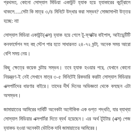
,
প্রথমত
কোনো
সোস্যাল
মিডিয়া
একাউন্ট
হ্যাক
হয়ে
হ্যাকারের
কন্ট্রোলে
…..
/
?
থাকলে
সেটা
কি
মাত্র
৩
৪
মিনিটে
উদ্ধার
করা
সম্ভব
সোজাসাপ্টা
উত্তর
:
!
হচ্ছে
না
(
)
-
,
সোস্যাল
মিডিয়া
একাউন্ট
এক্স
হ্যাক
হয়ে
গেলে
টু
ফ্যাক্টর
বাইপাস
আইডেন্টিটি
-
,
কনফার্মেশন
সহ
বহু
স্টেপ
পার
হতে
সাধারনত
২৪
৭২
ঘন্টা
অনেক
সময়
আরো
বেশি
সময়
নেয়।
,
কিছু
ক্ষেত্রে
কয়েক
ঘন্টায়
সম্ভব।
তবে
হ্যাক
হওয়ার
পরে
যেখানে
কোনো
-
-
নিয়ন্ত্রণ
ই
নেই
সেখানে
মাত্র
৩
৫
মিনিটেই
রিকভারি
করাটা
সোস্যাল
মিডিয়ার
এক্সপার্টদের
ধারণার
বাইরে।
তাদের
দীর্ঘ
দিনের
অভিজ্ঞতা
থেকে
বলছেন
এটা
অসম্ভব।
,
জামায়াতের
আমিরের
দাবিটি
অনেকটা
অলৌকিক
এক
গুপ্ত
পদ্ধতি
যার
ব্যাখ্যা
(
)
সোস্যাল
মিডিয়ার
এক্সপার্টরা
দিতে
ব্যর্থ
হয়েছেন।
এর
অর্থ
টুইটার
এক্স
পেজ
হ্যাকড
হওয়া
অনেকটা
ভৌতিক
দাবি
জামায়াতের
আমিরের।