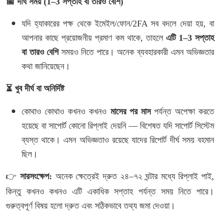
📅
দীর্ঘ
সময়
(1–3
সপ্তাহ
বা
তারও
বেশি
)
যদি
হ্যাকারের
পক্ষ
থেকে
ইমেইল
/
ফোন
/2FA
সব
বদলে
দেয়া
হয়
,
বা
আপনার
কাছে
প্রয়োজনীয়
প্রমাণ
কম
থাকে
,
তাহলে
এটি
1–3
সপ্তাহ
বা
তারও
বেশি
সময়ও
নিতে
পারে।
অনেক
ব্যবহারকারী
এমন
অভিজ্ঞতার
কথা
জানিয়েছেন।
⏳
খুব
দীর্ঘ
বা
অনির্দিষ্ট
কোথাও
কোথাও
কখনও
কখনও
মাসের
পর
মাস
পর্যন্ত
অপেক্ষা
করতে
হয়েছে
বা
সাপোর্ট
কোনো
রিপ্লাই
দেয়নি
—
বিশেষত
যদি
সাপোর্ট
সিস্টেম
ব্যস্ত
থাকে।
এমন
অভিজ্ঞতাও
রয়েছে
যাদের
রিপোর্ট
দীর্ঘ
সময়
বহমান
ছিল।
👉
সারসংক্ষেপ
:
অনেক
ক্ষেত্রেই
দ্রুত
২৪
–
৭২
ঘন্টার
মধ্যে
রিপ্লাই
পাই
,
কিন্তু
কখনও
কখনও
এটি
একাধিক
সপ্তাহ
পর্যন্ত
সময়
নিতে
পারে।
গুরুত্বপূর্ণ
বিষয়
হলো
দ্রুত
এবং
সঠিকভাবে
তথ্য
জমা
দেওয়া।