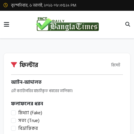
বৃহস্পতিবার, ৬ আগস্ট, ২০২৬ ০৮:৩৫:২১ PM
ফিল্টার
রিসেট
আইন-আদালত
এই ক্যাটাগরির যাচাইকৃত খবরের তালিকা।
ফলাফলের ধরন
মিথ্যা (Fake)
সত্য (True)
বিভ্রান্তিকর