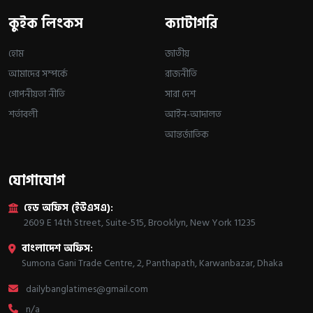
কুইক লিংকস
ক্যাটাগরি
হোম
জাতীয়
আমাদের সম্পর্কে
রাজনীতি
গোপনীয়তা নীতি
সারা দেশ
শর্তাবলী
আইন-আদালত
আন্তর্জাতিক
যোগাযোগ
হেড অফিস (ইউএসএ):
2609 E 14th Street, Suite-515, Brooklyn, New York 11235
বাংলাদেশ অফিস:
Sumona Gani Trade Centre, 2, Panthapath, Karwanbazar, Dhaka
dailybanglatimes@gmail.com
n/a