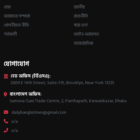
হোম
জাতীয়
আমাদের সম্পর্কে
রাজনীতি
গোপনীয়তা নীতি
সারা দেশ
শর্তাবলী
আইন-আদালত
আন্তর্জাতিক
যোগাযোগ
হেড অফিস (ইউএসএ):
2609 E 14th Street, Suite-515, Brooklyn, New York 11235
বাংলাদেশ অফিস:
Sumona Gani Trade Centre, 2, Panthapath, Karwanbazar, Dhaka
dailybanglatimes@gmail.com
n/a
n/a