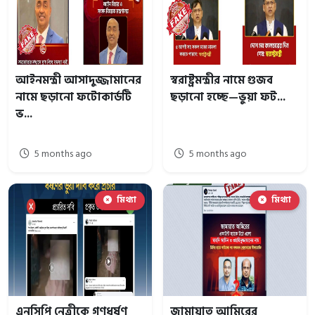
আইনমন্ত্রী আসাদুজ্জামানের
স্বরাষ্ট্রমন্ত্রীর নামে গুজব
নামে ছড়ানো ফটোকার্ডটি
ছড়ানো হচ্ছে—ভুয়া ফট...
ভ...
5 months ago
5 months ago
মিথ্যা
মিথ্যা
এনসিপি নেত্রীকে গণধর্ষণ
জামায়াত আমিরের